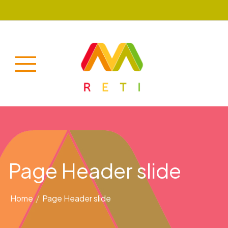
Page Header slide
Home
/
Page Header slide