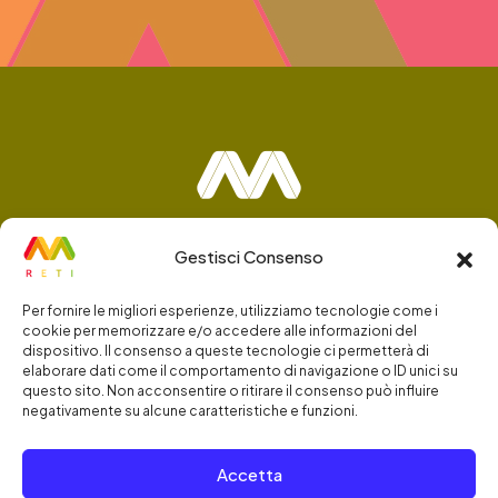
Gestisci Consenso
Contatti
Per fornire le migliori esperienze, utilizziamo tecnologie come i
cookie per memorizzare e/o accedere alle informazioni del
0823 83 70 04
dispositivo. Il consenso a queste tecnologie ci permetterà di
elaborare dati come il comportamento di navigazione o ID unici su
questo sito. Non acconsentire o ritirare il consenso può influire
info@mreti.it
negativamente su alcune caratteristiche e funzioni.
Accetta